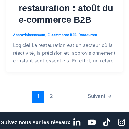
restauration : atoût du
e-commerce B2B
Approvisionnement
,
E-commerce B2B
,
Restaurant
Logiciel La restauration est un secteur où la
réactivité, la précision et l’approvisionnement
constant sont essentiels. En effet, un retard
1
2
Suivant
→
L
Y
T
I
Suivez nous sur les réseaux
i
o
i
n