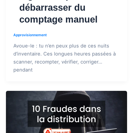
débarrasser du
comptage manuel
Approvisionnement
Avoue-le : tu n’en peux plus de ces nuits
d’inventaire. Ces longues heures passées à
scanner, recompter, vérifier, corriger…
pendant