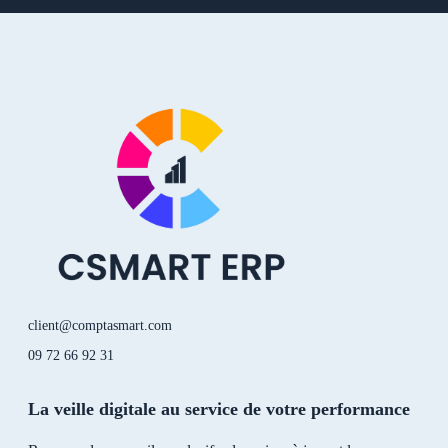
n
u
k
s
k
t
t
t
e
u
o
a
d
b
k
g
i
e
r
n
a
-
m
i
n
client@comptasmart.com
09 72 66 92 31
La veille digitale au service de votre performance