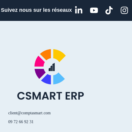
L
Y
T
I
Suivez nous sur les réseaux
i
o
i
n
n
u
k
s
k
t
t
t
e
u
o
a
d
b
k
g
i
e
r
n
a
-
m
i
n
client@comptasmart.com
09 72 66 92 31