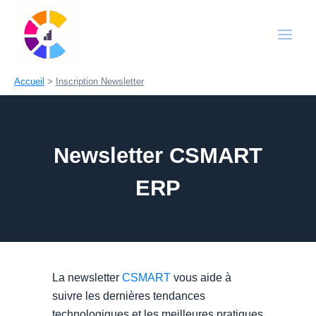
Aller
Main
au
Men
contenu
Accueil
Inscription Newsletter
Newsletter CSMART
ERP
La newsletter
CSMART
vous aide à
suivre les dernières tendances
technologiques et les meilleures pratiques