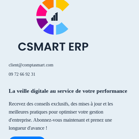
i
e
r
n
a
-
m
i
n
client@comptasmart.com
09 72 66 92 31
La veille digitale au service de votre performance
Recevez des conseils exclusifs, des mises à jour et les
meilleures pratiques pour optimiser votre gestion
d'entreprise. Abonnez-vous maintenant et prenez une
longueur d'avance !