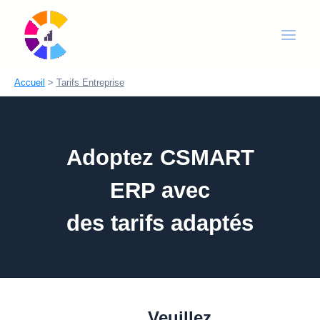
Aller
Main
au
Men
contenu
Accueil
Tarifs Entreprise
Adoptez CSMART
ERP avec
des tarifs adaptés
Veuillez