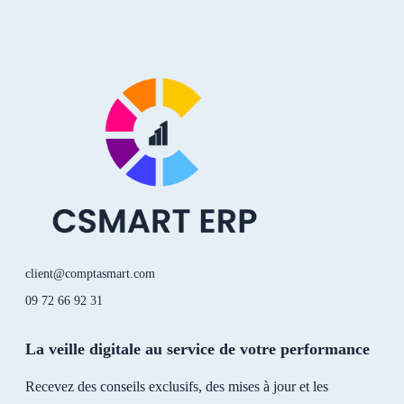
n
u
k
s
k
t
t
t
e
u
o
a
d
b
k
g
i
e
r
n
a
-
m
i
n
client@comptasmart.com
09 72 66 92 31
La veille digitale au service de votre performance
Recevez des conseils exclusifs, des mises à jour et les