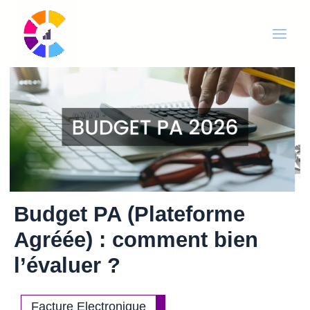
Aller
Main
au
Men
contenu
Budget PA (Plateforme
Agréée) : comment bien
l’évaluer ?
Facture Electronique