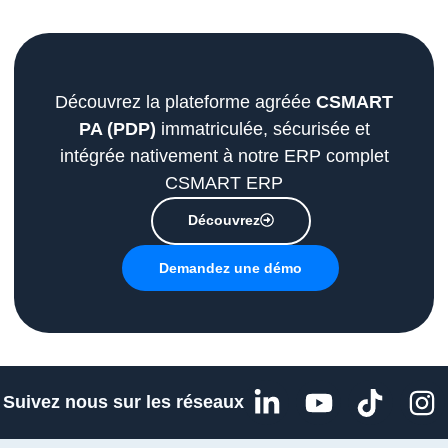
Découvrez la plateforme agréée
CSMART
PA (PDP)
immatriculée, sécurisée et
intégrée nativement à notre ERP complet
CSMART ERP
Découvrez
Demandez une démo
L
Y
T
I
Suivez nous sur les réseaux
i
o
i
n