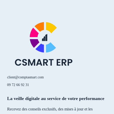
n
u
k
s
k
t
t
t
e
u
o
a
d
b
k
g
i
e
r
n
a
-
m
i
n
client@comptasmart.com
09 72 66 92 31
La veille digitale au service de votre performance
Recevez des conseils exclusifs, des mises à jour et les