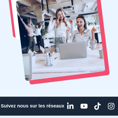
L
Y
T
I
Suivez nous sur les réseaux
i
o
i
n